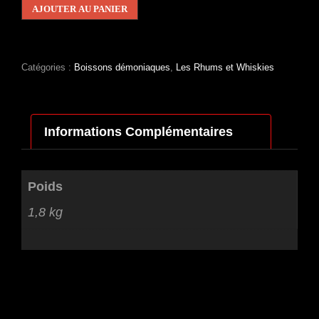
WHISKY
AJOUTER AU PANIER
IRLANDAIS
NATTERJACK
CASK
STRENGTH
Catégories :
Boissons démoniaques
,
Les Rhums et Whiskies
70CL
63°
Informations Complémentaires
Poids
1,8 kg