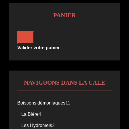
PANIER
Valider votre panier
NAVIGUONS DANS LA CALE
11
Boissons démoniaques
11
produits
4
La Bière
4
produits
2
Les Hydromels
2