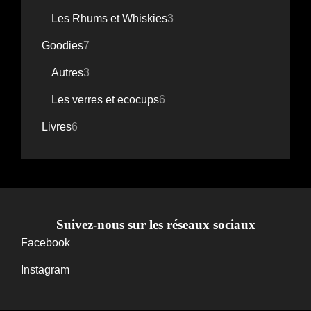
produits
3
Les Rhums et Whiskies
3
produits
7
Goodies
7
produits
3
Autres
3
produits
6
Les verres et ecocups
6
produits
6
Livres
6
produits
Suivez-nous sur les réseaux sociaux
Facebook
Instagram