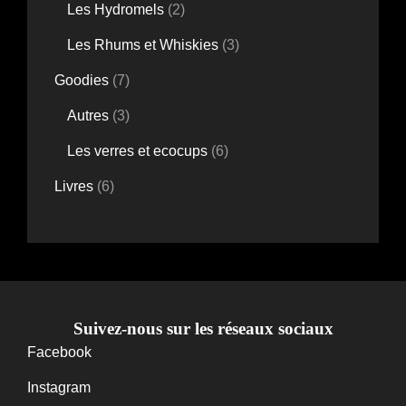
produits
2
Les Hydromels
2
produits
3
Les Rhums et Whiskies
3
produits
7
Goodies
7
produits
3
Autres
3
produits
6
Les verres et ecocups
6
produits
6
Livres
6
produits
Suivez-nous sur les réseaux sociaux
Facebook
Instagram