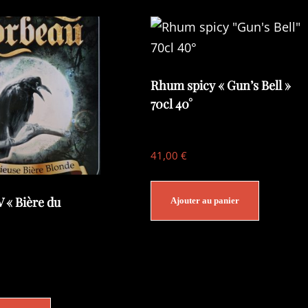
Rhum spicy « Gun’s Bell »
70cl 40°
41,00
€
 « Bière du
Ajouter au panier