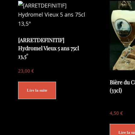
[ARRETDEFINITIF]
Hydromel Vieux 5 ans 75cl
13,5°
23,00
€
Bière du C
(33cl)
Lire la suite
4,50
€
Lire la su