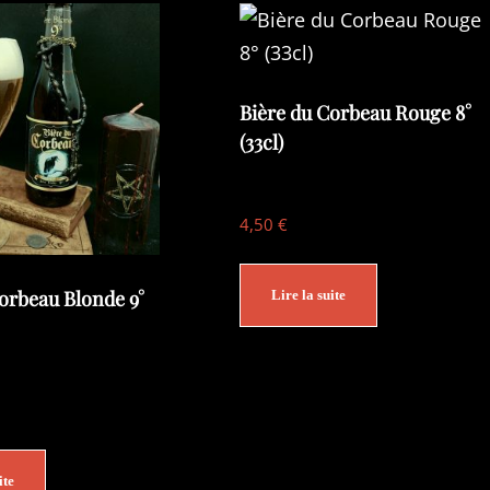
Bière du Corbeau Rouge 8°
(33cl)
4,50
€
orbeau Blonde 9°
Lire la suite
ite