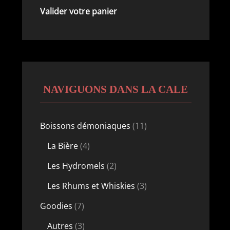
Valider votre panier
NAVIGUONS DANS LA CALE
11
Boissons démoniaques
11
produits
4
La Bière
4
produits
2
Les Hydromels
2
produits
3
Les Rhums et Whiskies
3
produits
7
Goodies
7
produits
3
Autres
3