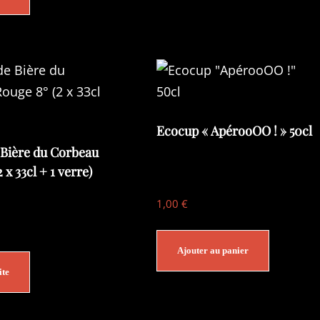
Ecocup « ApérooOO ! » 50cl
 Bière du Corbeau
 x 33cl + 1 verre)
1,00
€
Ajouter au panier
ite